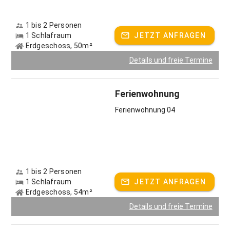
Als ausgebildete Kräuterpädagogin erzähle ich Ihnen gerne
1 bis 2 Personen
Wissenswertes über Wildkräuter und Wildfrüchte.
1 Schlafraum
JETZT ANFRAGEN
Im Tegernseer Tal können Sie in speziellen
Erdgeschoss, 50m²
Kräuterwanderungen diese "Delikatessen vom Wegesrand"
Details und freie Termine
kennenlernen.
Kräuter begleiten uns auf Schritt und Tritt. Jeder sieht sie,
doch wer kennt heute noch die Natur in ihrem Reichtum und
Ferienwohnung
ihrer Vielfalt?
Ferienwohnung 04
Gastgeber spricht:
Deutsch, Englisch
1 bis 2 Personen
1 Schlafraum
JETZT ANFRAGEN
Erdgeschoss, 54m²
Details und freie Termine