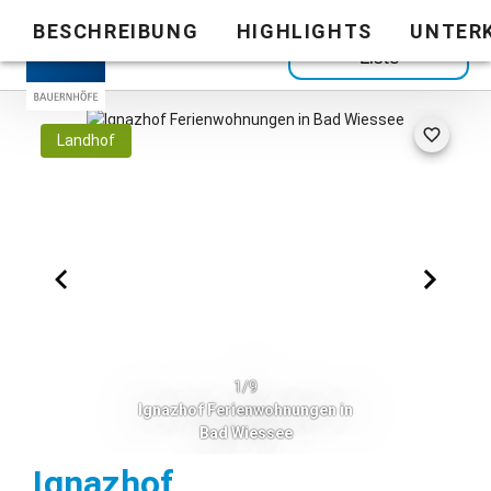
BESCHREIBUNG
HIGHLIGHTS
UNTER
Zurück zur
Liste
Landhof
1/9
Ignazhof Ferienwohnungen in
Bad Wiessee
Bad Wiessee
Ignazhof