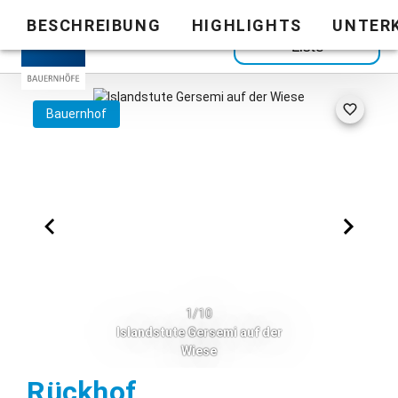
BESCHREIBUNG
HIGHLIGHTS
UNTER
Zurück zur
Liste
Bauernhof
1/10
Islandstute Gersemi auf der
Wiese
Neukirchen-Balbini
Rückhof