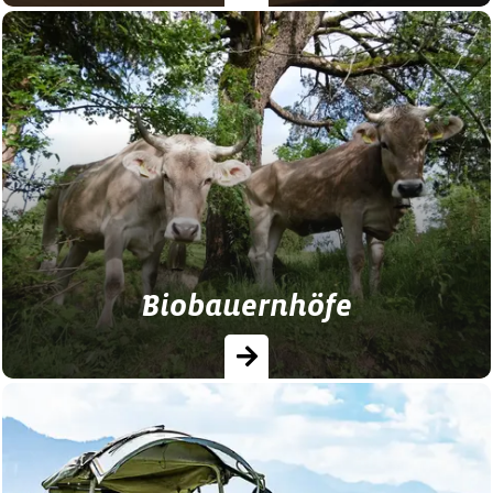
Hüttenurlaub im Allgäu: Übernachte in
gemütlichen Berg‑ und Almhütten und
genieße die Natur ►Jetzt Bauernhof mit
Berghütte finden! …
Biobauernhöfe
Allgäuer Biobauernhöfe ♥ Nachhaltig und