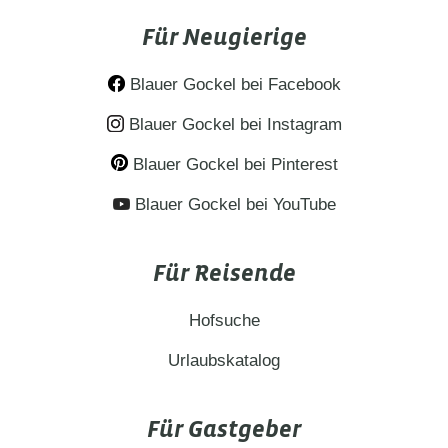
Liebsten per Urlaubsgutschein! Hier
Für Neugierige
können Sie auch kurzfristig Gutscheine für
Urlaub auf dem Bauernhof in Bayern…
Blauer Gockel bei Facebook
Blauer Gockel bei Instagram
Blauer Gockel bei Pinterest
Blauer Gockel bei YouTube
Für Reisende
Hofsuche
Urlaubskatalog
Für Gastgeber