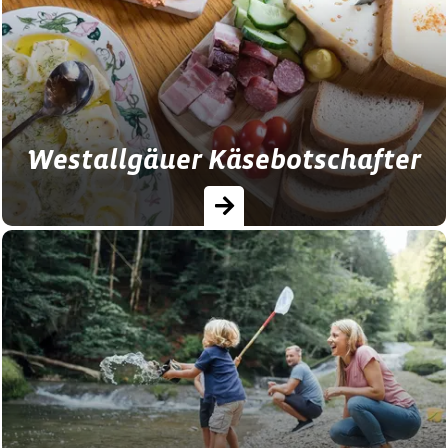
Westallgäuer Käsebotschafter
Allgäuer Käse ♥ Einkaufsmöglichkeiten und
kulinarische Ausflugstipps! Dich erwartet
eine Allgäuer Küche, mal traditionell, mal
modern …