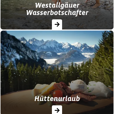
Westallgäuer
Wasserbotschafter
Westallgäuer Wasserwege: ♥ Wandern
entlang imposanter Wasserlandschaften ♥
Mehr als 30 Wanderungen laden zum
Erleben ein
Hüttenurlaub