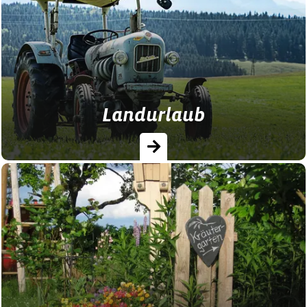
natürlich ♥ Lern- und Erlebniswelt ♥
Mitarbeit im Stall ♥ tolles Familienerlebnis
…
Landurlaub
Urlaub auf dem Landhof im Allgäu ➤ Hier
finden: ✓ für Paare ✓ für Freunde ✓ für
den Aktivurlaub ✓ vielfältiges Angebot ✓
Top Preise …